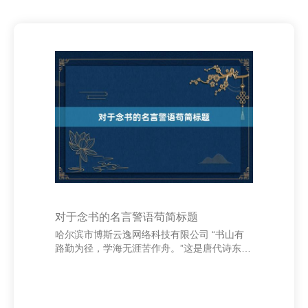
对于念书的名言警语苟简标题
哈尔滨市博斯云逸网络科技有限公司 “书山有
路勤为径，学海无涯苦作舟。”这是唐代诗东谈
主韩愈的名言佛山泵阀 - 泵阀行业门户网站，
谈出了念书的艰巨与坚执。念书不仅是赢得常
识的蹊径，更是提高自我、历练情操的关键面
貌。 东港通 自古以来，好多名东谈主学者皆对