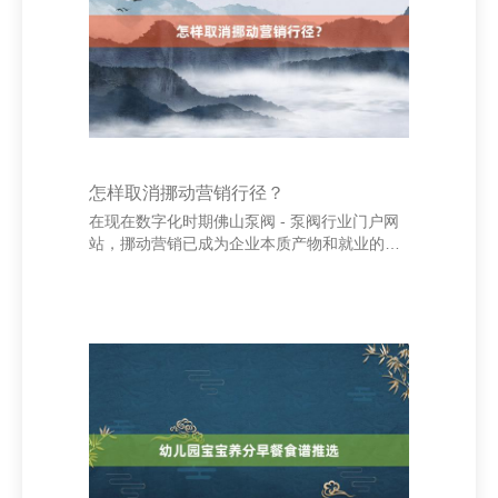
尤其是不饱和脂肪酸，如坚果和深海鱼，有助
于守护身体机能。同期，维生素和矿物资的补
充也不可忽视，多吃极新蔬果，确保养分平
衡。 体育生还应
怎样取消挪动营销行径？
在现在数字化时期佛山泵阀 - 泵阀行业门户网
站，挪动营销已成为企业本质产物和就业的贫
乏妙技。但是，巧合企业可能需要取消已发轫
的挪动营销行径，比如因市集计谋颐养、预算
驱散或行径后果欠安等原因。那么，怎样灵验
地取消挪动营销行径呢？ 东港通 领先，明确取
消原因。企业在决定取消之前，应全面评估行
径的见效与意见是否一致。若是行径未达到预
期后果，粗略市集竞争环境发生变化，实时取
消不错幸免资源忽地。 哈尔滨市博斯云逸网络
科技有限公司 其次，与规划方调换。挪动营销
时常波及多个部门，如市集部、时刻部和客户
维持团