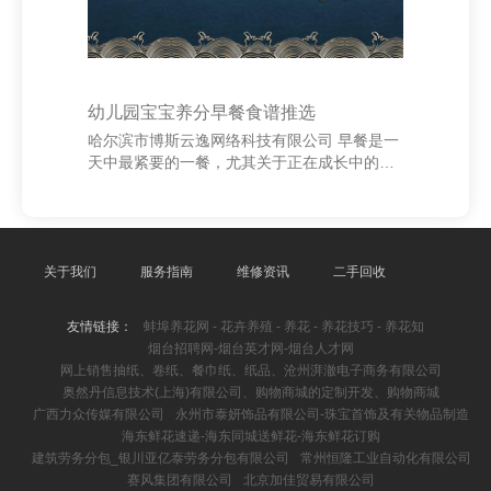
幼儿园宝宝养分早餐食谱推选
哈尔滨市博斯云逸网络科技有限公司 早餐是一
天中最紧要的一餐，尤其关于正在成长中的幼
儿园宝宝来说，合理的早餐不仅能提供满盈的
能量，还能促进躯壳和智商的发展。因此佛山
泵阀 - 泵阀行业门户网站，为宝宝准备养分平
衡、适口可口的早餐至关紧要。 最初，早餐应
包含卵白质、碳水化合物和维生素。举例，不
关于我们
服务指南
维修资讯
二手回收
错准备一份鸡蛋蔬菜粥，搭配全麦面包和生果
泥。鸡蛋富含优质卵白，蔬菜提供维生素，而
友情链接：
蚌埠养花网 - 花卉养殖 - 养花 - 养花技巧 - 养花知
全麦面包则能提供执久的能量。此外，生果泥
烟台招聘网-烟台英才网-烟台人才网
不仅适口，还能补充宝宝所需的维生素和纤
网上销售抽纸、卷纸、餐巾纸、纸品、沧州湃澈电子商务有限公司
维。 其次，持重食物的千般性和口感。宝宝的
奥然丹信息技术(上海)有限公司、购物商城的定制开发、购物商城
味觉发育尚
广西力众传媒有限公司
永州市泰妍饰品有限公司-珠宝首饰及有关物品制造
海东鲜花速递-海东同城送鲜花-海东鲜花订购
建筑劳务分包_银川亚亿泰劳务分包有限公司
常州恒隆工业自动化有限公司
赛风集团有限公司
北京加佳贸易有限公司