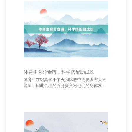
念书有着潜入的视力。孔子曾说：“学而时习
之，不亦说乎？”强调了学习与温习的关键性。
苏轼则说：“腹有诗书气自华”，讲解念书大致
提高东谈主的气质与教训。爱迪生也说过：“天
才是百分之一的灵感加百分之九十九的汗
水。”这指示咱们，念书需要贫瘠与坚执。 念
书
体育生育分食谱，科学搭配助成长
体育生在锻真金不怕火和比赛中需要谋害大量
能量，因此合理的养分摄入对他们的身体发育
和畅通进展至关进攻。科学的养分食谱不仅能
提高体能，还能促进滋长发育，增强免疫力。
领先，体育生应保阐发足的卵白质摄入，如鸡
蛋、瘦肉、鱼类和豆成品，有助于肌肉缔造与
增长。其次，碳水化合物是主要的能量开始，
忽视遴荐全谷物、薯类等复合碳水，幸免过多
摄入精制糖。 此外，适量的脂肪也必不可少，