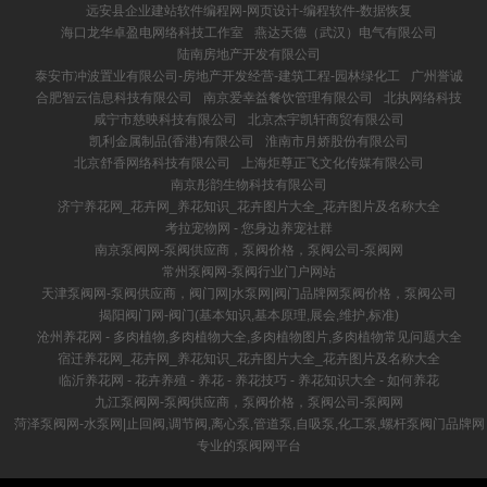
远安县企业建站软件编程网-网页设计-编程软件-数据恢复
海口龙华卓盈电网络科技工作室
燕达天德（武汉）电气有限公司
陆南房地产开发有限公司
泰安市冲波置业有限公司-房地产开发经营-建筑工程-园林绿化工
广州誉诚
合肥智云信息科技有限公司
南京爱幸益餐饮管理有限公司
北执网络科技
咸宁市慈映科技有限公司
北京杰宇凯轩商贸有限公司
凯利金属制品(香港)有限公司
淮南市月娇股份有限公司
北京舒香网络科技有限公司
上海炬尊正飞文化传媒有限公司
南京彤韵生物科技有限公司
济宁养花网_花卉网_养花知识_花卉图片大全_花卉图片及名称大全
考拉宠物网 - 您身边养宠社群
南京泵阀网-泵阀供应商，泵阀价格，泵阀公司-泵阀网
常州泵阀网-泵阀行业门户网站
天津泵阀网-泵阀供应商，阀门网|水泵网|阀门品牌网泵阀价格，泵阀公司
揭阳阀门网-阀门(基本知识,基本原理,展会,维护,标准)
沧州养花网 - 多肉植物,多肉植物大全,多肉植物图片,多肉植物常见问题大全
宿迁养花网_花卉网_养花知识_花卉图片大全_花卉图片及名称大全
临沂养花网 - 花卉养殖 - 养花 - 养花技巧 - 养花知识大全 - 如何养花
九江泵阀网-泵阀供应商，泵阀价格，泵阀公司-泵阀网
菏泽泵阀网-水泵网|止回阀,调节阀,离心泵,管道泵,自吸泵,化工泵,螺杆泵阀门品牌网
专业的泵阀网平台